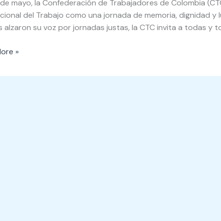
° de mayo, la Confederación de Trabajadores de Colombia (CT
cional
cional del Trabajo como una jornada de memoria, dignidad y l
 alzaron su voz por jornadas justas, la CTC invita a todas y t
o
ore »