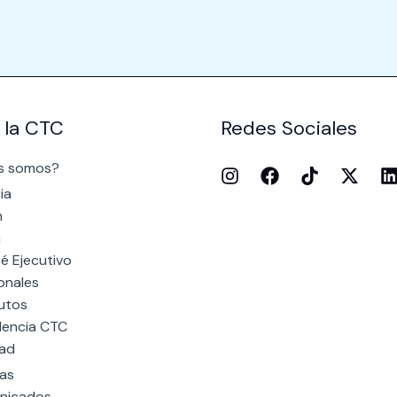
 la CTC
Redes Sociales
s somos?
ia
n
n
é Ejecutivo
onales
utos
dencia CTC
dad
ias
nicados