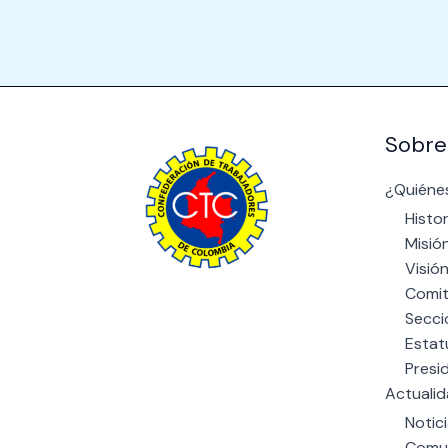
Sobre
¿Quiéne
Histor
Misió
Visió
Comit
The power of giving: Support a
Secci
cause and make a difference
Estat
through charity.
Presi
Actuali
Notic
Comu