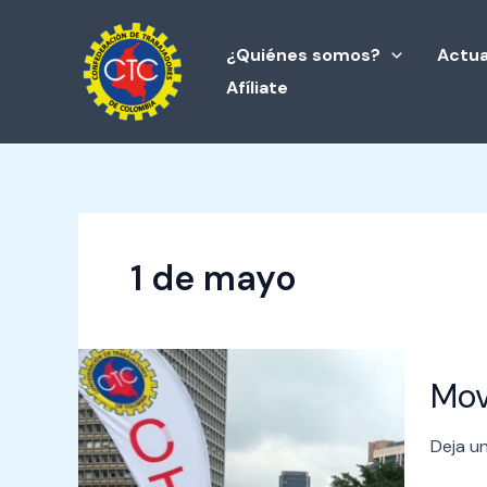
Ir
al
¿Quiénes somos?
Actua
contenido
Afíliate
1 de mayo
Moviliz
Mov
1°
de
mayo:
Deja u
Día