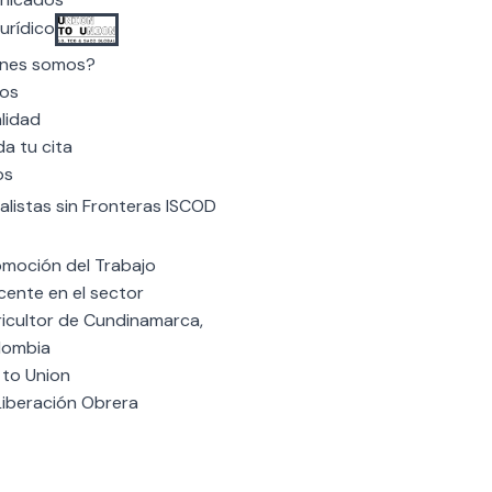
urídico
nes somos?
os
lidad
a tu cita
os
calistas sin Fronteras ISCOD
omoción del Trabajo
ente en el sector
ricultor de Cundinamarca,
lombia
 to Union
Liberación Obrera