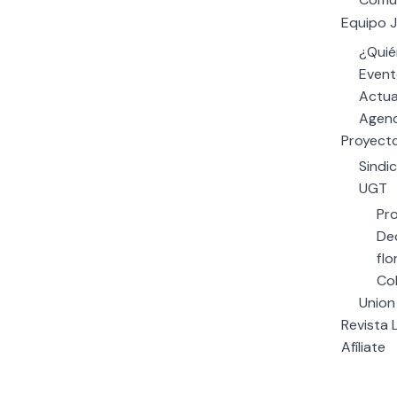
Equipo J
¿Quié
Event
Actua
Agend
Proyect
Sindi
UGT
Pr
Dec
flo
Co
Union
Revista 
Afíliate