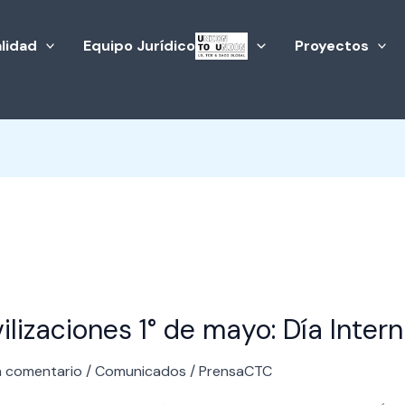
lidad
Equipo Jurídico
Proyectos
aciones
ilizaciones 1° de mayo: Día Inter
n comentario
/
Comunicados
/
PrensaCTC