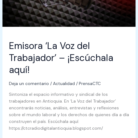
aquí!
Emisora ‘La Voz del
Trabajador’ – ¡Escúchala
aquí!
Deja un comentario
/
Actualidad
/
PrensaCTC
Sintoniza el espacio informativo y sindical de los
trabajadores en Antioquia. En ‘La Voz del Trabajador’
encontrarás noticias, análisis, entrevistas y reflexiones
sobre el mundo laboral y los derechos de quienes día a día
construyen el país. Escúchala aquí:
https://ctcradiodigitalantioquia.blogspot.com/