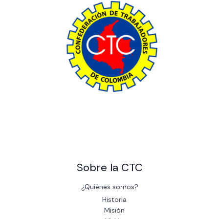
The power of giving: Support a cause and make a difference
through charity.
Sobre la CTC
¿Quiénes somos?
Historia
Misión