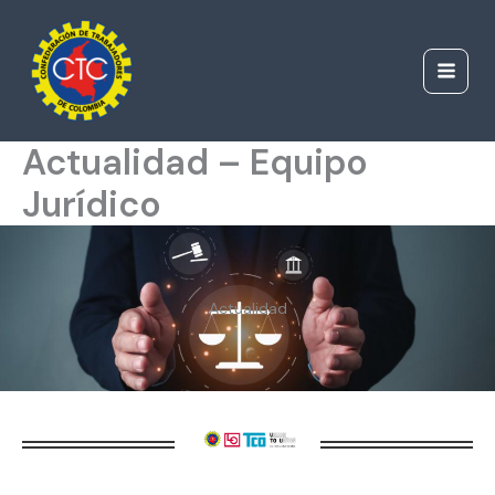
Ir
al
contenido
Actualidad – Equipo
Jurídico
Actualidad