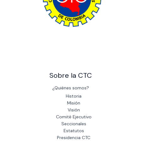
The power of giving: Support a cause and make a difference
through charity.
Sobre la CTC
¿Quiénes somos?
Historia
Misión
Visión
Comité Ejecutivo
Seccionales
Estatutos
Presidencia CTC