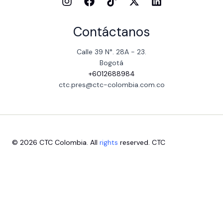
Contáctanos
Calle 39 N°. 28A - 23.
Bogotá
+6012688984
ctc.pres@ctc-colombia.com.co
© 2026 CTC Colombia. All
rights
reserved. CTC
Escríbenos aquí
1
Close
Bienvenido
Chatea con nuestras dependencias