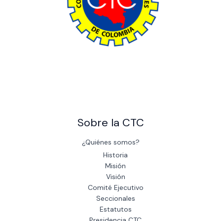
The power of giving: Support a cause and make a difference
through charity.
Sobre la CTC
¿Quiénes somos?
Historia
Misión
Visión
Comité Ejecutivo
Seccionales
Estatutos
Presidencia CTC