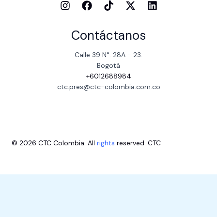
Contáctanos
Calle 39 N°. 28A - 23.
Bogotá
+6012688984
ctc.pres@ctc-colombia.com.co
© 2026 CTC Colombia. All
rights
reserved. CTC
Escríbenos aquí
1
Close
Bienvenido
Chatea con nuestras dependencias