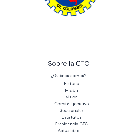
The power of giving: Support a cause and make a difference
through charity.
Sobre la CTC
¿Quiénes somos?
Historia
Misión
Visión
Comité Ejecutivo
Seccionales
Estatutos
Presidencia CTC
Actualidad