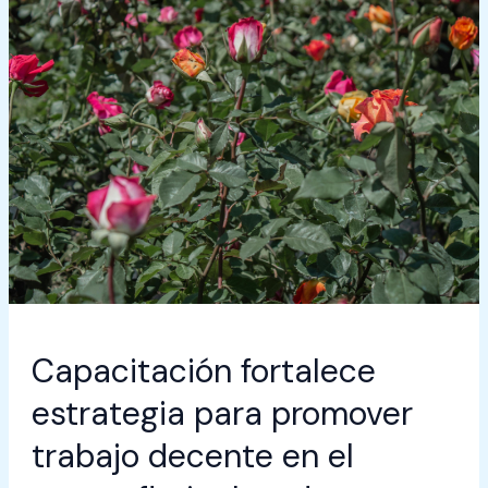
en
el
sector
floricultor
de
Cundinamarca
Capacitación fortalece
estrategia para promover
trabajo decente en el