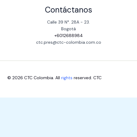
Contáctanos
Calle 39 N°. 28A - 23.
Bogotá
+6012688984
ctc.pres@ctc-colombia.com.co
© 2026 CTC Colombia. All
rights
reserved. CTC
Escríbenos aquí
1
Close
Bienvenido
Chatea con nuestras dependencias
Online
Consultorio Juridico
Online
CTC Contacto