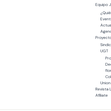
Equipo J
¿Quié
Event
Actua
Agend
Proyect
Sindi
UGT
Pr
Dec
flo
Co
Union
Revista 
Afíliate