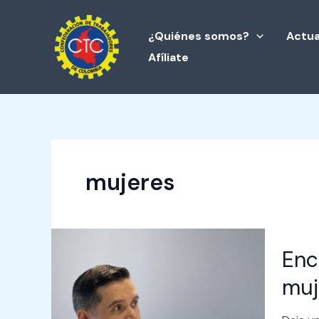
Ir
al
¿Quiénes somos?
Actua
contenido
Afíliate
mujeres
Encuen
Enc
sindica
sobre
muj
cuidad
e