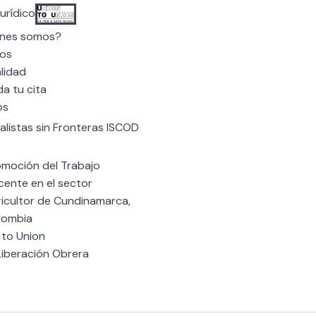
urídico
nes somos?
os
lidad
a tu cita
os
calistas sin Fronteras ISCOD
omoción del Trabajo
ente en el sector
ricultor de Cundinamarca,
lombia
 to Union
Liberación Obrera