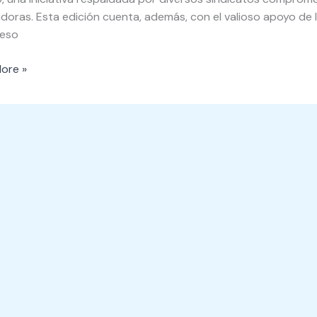
doras. Esta edición cuenta, además, con el valioso apoyo de la
ceso
o
ore »
e
o