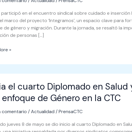
n comentario
/
Actualidad
/
PrensaCTC
ón
participó en el encuentro sindical sobre cuidado e inserción 
el marco del proyecto ‘Integramos’, un espacio clave para fo
s
 de género y migración. Durante la jornada, se resaltó la im
tes
ción de personas […]
ore »
cia el cuarto Diplomado en Salud 
 enfoque de Género en la CTC
ado
n comentario
/
Actualidad
/
PrensaCTC
ado jueves 8 de mayo se dio inicio al cuarto Diplomado en Sal
dad
, una iniciativa respaldada por diversos sindicatos compromet