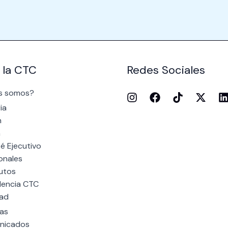
 la CTC
Redes Sociales
s somos?
ia
n
n
é Ejecutivo
onales
utos
dencia CTC
dad
ias
nicados