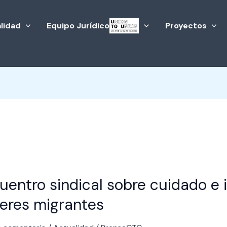
lidad
Equipo Jurídico
Proyectos
tro
uentro sindical sobre cuidado e i
l
eres migrantes
o