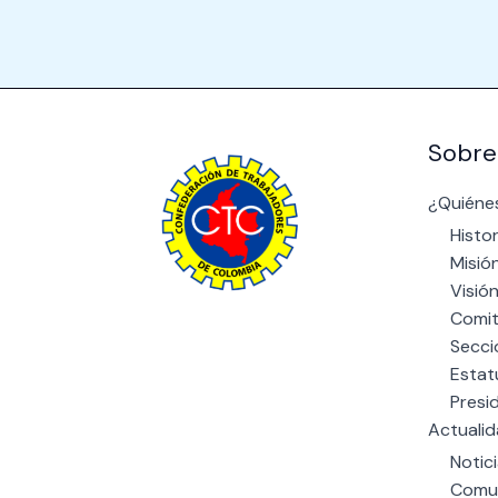
Sobre
¿Quiéne
Histor
Misió
Visió
Comit
The power of giving: Support a
Secci
cause and make a difference
Estat
through charity.
Presi
Actuali
Notic
Comu