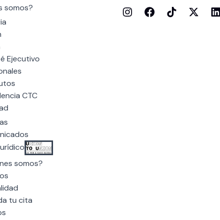
s somos?
ia
n
n
é Ejecutivo
onales
utos
dencia CTC
dad
ias
nicados
urídico
nes somos?
os
lidad
a tu cita
os