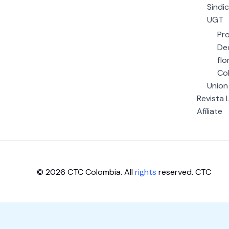
Sindi
UGT
Pr
Dec
flo
Co
Union
Revista 
Afíliate
© 2026 CTC Colombia. All
rights
reserved. CTC
Escríbenos aquí
1