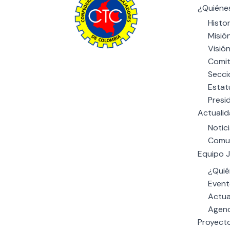
¿Quiéne
Histor
Misió
Visió
Comit
The power of giving: Support a
Secci
cause and make a difference
Estat
through charity.
Presi
Actuali
Notic
Comu
Equipo J
¿Quié
Event
Actua
Agend
Proyect