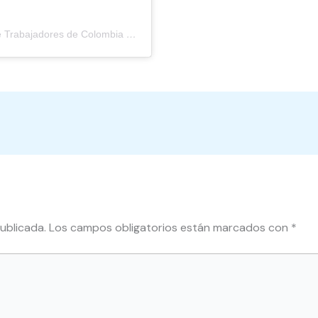
Una publicación compartida de Confederación de Trabajadores de Colombia CTC (@ctc_colombia)
ublicada.
Los campos obligatorios están marcados con
*