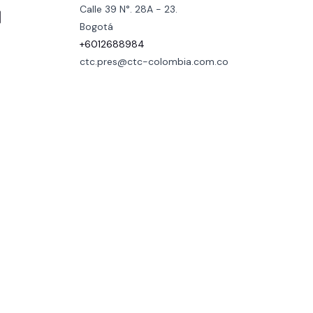
Calle 39 N°. 28A - 23.
Bogotá
+6012688984
ctc.pres@ctc-colombia.com.co