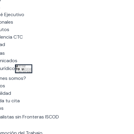
n
é Ejecutivo
onales
utos
dencia CTC
dad
ias
nicados
urídico
nes somos?
os
lidad
a tu cita
os
calistas sin Fronteras ISCOD
omoción del Trabajo