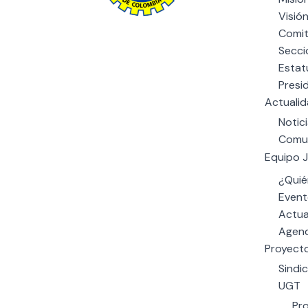
Visió
Comit
The power of giving: Support a
Secci
cause and make a difference
Estat
through charity.
Presi
Actuali
Notic
Comu
Equipo J
¿Quié
Event
Actua
Agend
Proyect
Sindi
UGT
Pr