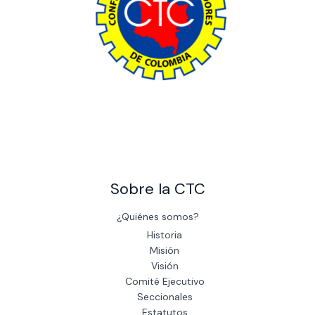
The power of giving: Support a cause and make a difference
through charity.
Sobre la CTC
¿Quiénes somos?
Historia
Misión
Visión
Comité Ejecutivo
Seccionales
Estatutos