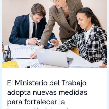
para
fortalecer
la
inspección
laboral
y
combatir
la
tercerización
e
intermediación
ilegal
El Ministerio del Trabajo
adopta nuevas medidas
para fortalecer la