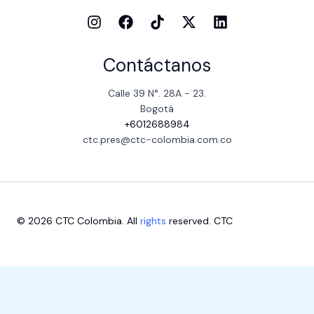
Contáctanos
Calle 39 N°. 28A - 23.
Bogotá
+6012688984
ctc.pres@ctc-colombia.com.co
© 2026 CTC Colombia. All
rights
reserved. CTC
Escríbenos aquí
1
Close