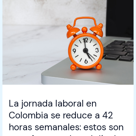
a
42
horas
semanales:
estos
son
sus
efectos
sobre
el
día
de
la
familia
La jornada laboral en
Colombia se reduce a 42
horas semanales: estos son