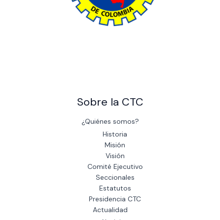
The power of giving: Support a cause and make a difference
through charity.
Sobre la CTC
¿Quiénes somos?
Historia
Misión
Visión
Comité Ejecutivo
Seccionales
Estatutos
Presidencia CTC
Actualidad