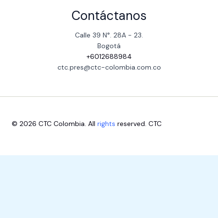
Contáctanos
Calle 39 N°. 28A - 23.
Bogotá
+6012688984
ctc.pres@ctc-colombia.com.co
© 2026 CTC Colombia. All
rights
reserved. CTC
Escríbenos aquí
1
Close
Bienvenido
Chatea con nuestras dependencias
Online
Consultorio Juridico
Online
CTC Contacto